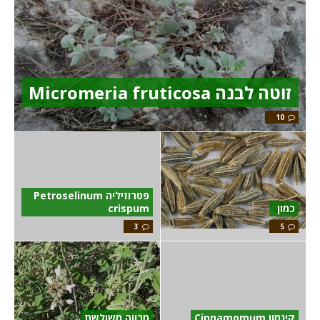
זוטה לבנה Micromeria fruticosa
10
פטרוזיליה Petroselinum
כמון
crispum
3
5
קינמון Cinnamomum
מרווה משולשת