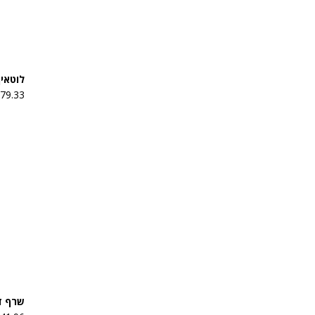
לוטאין סולגא
₪
79.33
שרף דם הד