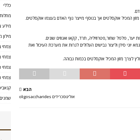
כללי
דם.
מחלות
מזון המכיל אוקסלטים אך בנוסף מייצר גוף האדם בעצמו אוקסלטים.
מידע צ
מילון מ
יער, פלפל שחור,פטרוזיליה, תרד, קקאו ואגוזים שונים.
גמא יוני סידן וליצור גבישים העלולים לגרות את מערכת העיכול ואת
צמחי ב
צמחי מ
ץ לצרך מזון המכיל אוקסלטים בכמות גבוהה.
צמחי ת
צמחי ת
קנאביס
הבא
אוליגוסכרידים oligosaccharides
שמנים 