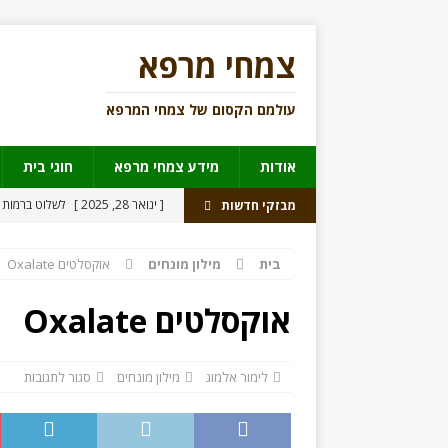
צמחי מרפא
עולמם הקסום של צמחי המרפא
אודות
מידע צמחי מרפא
חוגי בית
[ ינואר 28, 2025 ]
לשלוט ברמות 
מבזקי חדשות
[ דצמבר 30, 2021 ]
מורינגה
מי
בית
מילון מונחים
אוקסלטים Oxalate
[ יוני 17, 2021 ]
מאצ’ה פצצת פנ
[ יולי 31, 2018 ]
נהגים תחת השפ
אוקסלטים Oxalate
[ יוני 27, 2018 ]
לראשונה תרופה מ
לימור אלמוג
מילון מונחים
סגור לתגובות