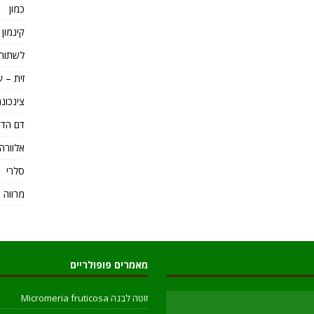
כמון
קינמון Cinnamomum
לשתות 
זית – ע
צינכונה Cinchona – כינין e
דם הדר
אלוורה loe Vera
סלרי
מרווה 
מאמרים פופולריים
זוטה לבנה Micromeria fruticosa