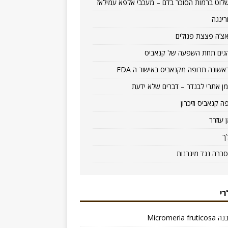
לוט ברמות הסוכר בדם – מעכבי אלפא עמילאז
רינגה
צ’ה פצצת פנולים
גים תחת השפעה של קנאביס
אשונה תרופה מקנאביס באישור ה FDA
ן אתרי לבנדר – דברים שלא ידעת
ה קנאביס וזיכרון
ן עוזרר
ך
סברה נגד מיגרנות
רי
Micromeria f