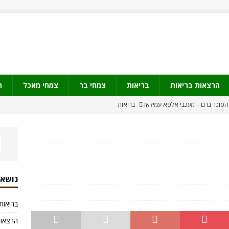
הרצאות בריאות
בריאות
צמחי בר
צמחי מאכל
ת
הסוכר בדם – מעכבי אלפא עמילאז
בריאות
דע צמחי מרפא
ולים
מידע צמחי מרפא
עה של קנאביס
קנאביס
קנאביס באישור ה FDA
קנאביס
נושאי
בריאות
הרצאות