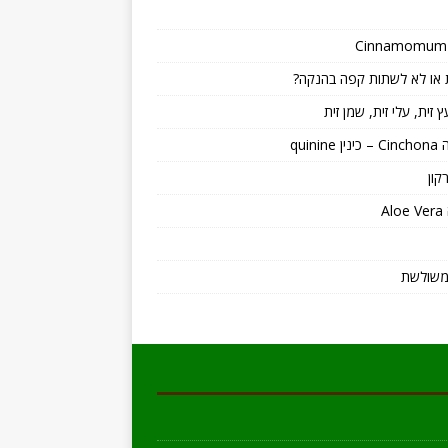
או לא לשתות קפה בהנקה?
ץ זית, עלי זית, שמן זית
quinin
קון
A
משולשת