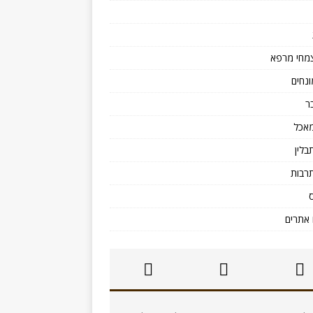
מחי מרפא
ונחים
ר
אכל
בלין
רבות
אתרים