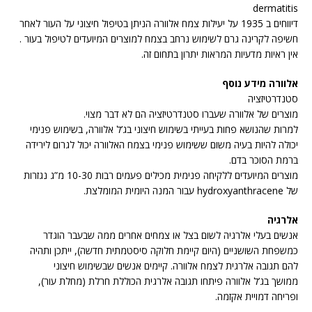
dermatitis
דיווחים ב 1935 על יעילות צמח אלוורה הניתן בטיפול חיצוני על העור לאחר
חשיפה לקרינה גרם לשימוש נרחב בצמח למוצרים המיועדים לטיפול בעור .
אין ראיות מדעיות המראות יתרון בתחום זה.
אלוורה מידע נוסף
סטנדרטיזציה
מוצרים של אלוורה שעברו סטנדרטיזציה הם לא דבר מצוי.
למרות שהנושא פחות בעייתי בשימוש חיצוני בג’ל אלוורה, בשימוש פנימי
יכולה להיות בעיה משום ששימוש פנימי בצמח האלוורה יכול לגרום לירידה
ברמת הסוכר בדם.
מוצרים המיועדים ללקיחה פנימית מכילים פעמים רבות 10-30 מ”ג נגזרות
של hydroxyanthracene עבור המנה היומית המומלצת.
אלרגיה
אנשים בעלי אלרגיה לשום בצל או צמחים אחרים ממה שבעבר הוגדר
כמשפחת השושניים (היום קיימת חלוקה סיסטמתית חדשה), ייתכן ותהיה
להם תגובה אלרגית לצמח אלוורה. קיימים אנשים שבשימוש חיצוני
ממושך בג’ל אלוורה פיתחו תגובה אלרגית הכוללת חרלת (מחלת עור),
ופריחה דמויית אקזמה.