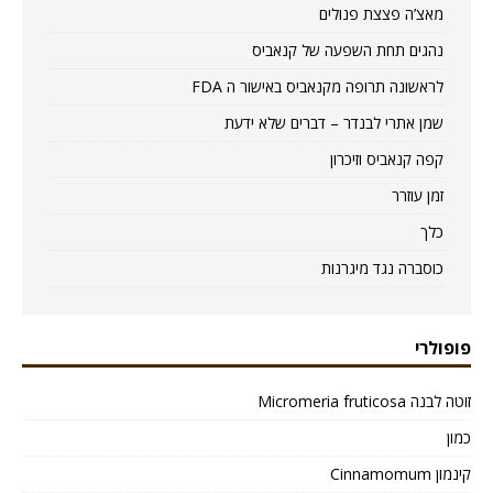
מאצ’ה פצצת פנולים
נהגים תחת השפעה של קנאביס
לראשונה תרופה מקנאביס באישור ה FDA
שמן אתרי לבנדר – דברים שלא ידעת
קפה קנאביס וזיכרון
זמן עוזרר
כלך
כוסברה נגד מיגרנות
פופולרי
זוטה לבנה Micromeria fruticosa
כמון
קינמון Cinnamomum