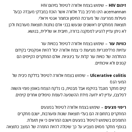
זיהום HIV
– שימוש בצמח אלוורה לטיפול בזיהום HIV
acemannan הינו מרכיב בג’ל אלוורה אשר הוכח במבדקי מעבדה כבעל
פעילות ממריצה של מערכת החיסון וכחומר אנטי ויראלי.
תוצאות ממחקרים ראשונים שנעשו בבני אדם נותנות תוצאות מעורבות ולכן
לא ניתן עדיין להגיע למסקנה ברורה, חיובית או שלילית, בנושא.
כוויות עור
– שימוש בצמח אלוורה לטיפול בכוויות עור
עדויות פרלימנריות מציעות כי צמח אלוורה יכול להיות אפקטיבי בקידום
ההחלמה של כוויות עור קלות עד בינוניות. אולם המחקרים הקיימים הם
קטנים ולא איכותיים.
Ulcerative colitis
– שימוש בצמח אלוורה לטיפול בדלקת כיבית של
המעי הגס
קיים מחקר מוגבל בהיקפו אבל מבטיח, בו נלקח הצמח באופן פומי והשווה
לפלצבו, עדיין לא ידועה מידת ההשפעה לעומת טיפולים אחרים קיימים.
ריפוי פצעים
– שימוש בצמח אלוורה לטיפול בפצעים
המחקרים בתחום זה הם בעלי תוצאות שונות ומעורבות, ישנם מחקרים
התומכים בשימוש לטיפול בפצעים וישנם המראים כי אין תועלת.
בנוסף מחקר מסוים מצביע על כך שיכולה להיות החמרה של המצב כתוצאה