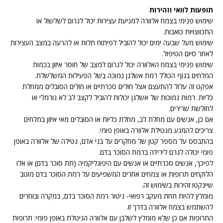
תופעות לוואי וזהירות
שימוש פנימי בצמח אלוורה למניעת עצירות יכול לגרום לשלשול או
התכווצויות כואבות.
שימוש מעל שבעה ימים יכול להוביל לפיתוח תלות או להרעה במצב העצירות
לאחר סיום הטיפול.
שימוש פנימי בצמח האלוורה יכול לגרום למצב של חוסר איזון בכמות
המלחים בגוף הכולל רמת אשלגן נמוכה בשל הפעילות המשלשלת.
אפקט זה עלול להתעצם אצל חולים סכרתיים או חולים הסובלים ממחלת
כליות. רמות נמוכות של אשלגן יכולות להוביל לקצב לב לא נורמלי או
לחולשת שרירים.
אם כן, אנשים עם מחלת לב, מחלת כליות או הסובלים מאי איזון במלחים
צריכים להמנע מנטילת אלוורה באופן פומי.
בהתבסס על מספר קטן של מחקרים על בני אדם, נטילה של אלוורה באופן
פומי יכולה לגרם לירידה ברמת הסוכר בדם.
לפיכך, אנשים סכרתיים או אנשים עם היפוגליקמיה (תת סוכר בדם) או אלו
הלוקחים תרופות או צמחים אחרים המשפיעים על רמת הסוכר בדם מוטב
שיינקטו זהירות בשימוש זה.
מומלץ להיות תחת מעקב רפואי- ניטור רמת הסוכר בדם, במקרה ובוחרים
להשתמש בצמח אלוורה בדרך זו.
התרופות אם כן שלא מומלץ לשלבן עם אלוורה הניטלת באופן פומי: תרופות