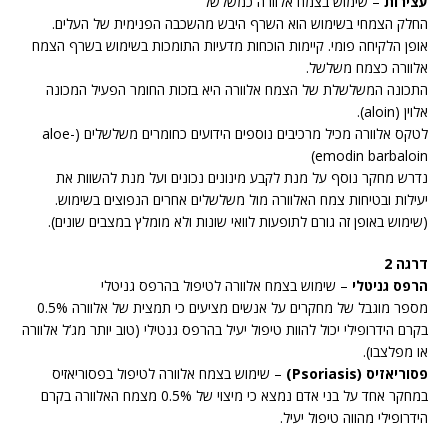
עצירות
– שימוש בצמח אלוורה כמשלשל
החלק הצמחי בשימוש הוא השרף היבש מהשכבה הפנימית של העלים.
אופן הלקיחה פומי. קיימות הוכחות מדעיות התומכות בשימוש בשרף הצמח
אלוורה כצמח משלשל.
התכונה המשלשלת של הצמח אלוורה היא בזכות החומר הפעיל המכונה
אלוין (aloin).
לטקס אלוורה מכיל מרכיבים נוספים הידועים כחומרים משלשלים (aloe-
emodin barbaloin)
נדרש מחקר נוסף על מנת לקבע מינונים נכונים ועל מנת להשוות את
יעילות ובטיחות צמח האלוורה מול משלשלים אחרים הנפוצים בשימוש.
(שימוש באופן זה גורם לתופעות לוואי שונות ולא מומלץ במצבים שונים).
דרגה 2
הרפס גניטלי
– שימוש בצמח אלוורה לטיפול בהרפס גניטלי
מספר מוגבל של מחקרים על אנשים מציעים כי תמצית של אלוורה 0.5%
בקרם הידרופילי יכול להוות טיפול יעיל בהרפס גנטילי (טוב יותר מג’ל אלוורה
או מפלצבו).
פסוריאזיס (Psoriasis)
– שימוש בצמח אלוורה לטיפול בפסוריאזיס
במחקר אחד על בני אדם נמצא כי מיצוי של 0.5% מצמח האלוורה בקרם
הידרופילי מהווה טיפול יעיל.