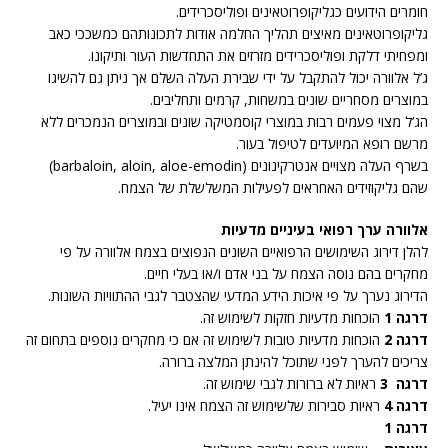
חומרים הידועים כגליקופרוטאינים ופוליסכרידים.
גליקופרוטאינים מאיצים תהליך החלמה אודות לתכונותהם כמשככי כאב
ומפחיתי דלקת ופוליסכרידים מזרזים את התחדשות העור ותיקונו.
ג’ל אלוורה יכול להתקבל על ידי שבירת העלה השלם אך ניתן גם להשיגו
במוצרים מסחריים שונים במשחות, קרמים ותחליבים.
הג’ל מצוי פעמים רבות במוצרי קוסמטיקה שונים ובמוצרים הנמכרים ללא
מרשם רופא המיועדים לטיפול בעור.
בשרף העלה מצויים אנטרקינונים (barbaloin, aloin, aloe-emodin)
שהם גליקוזידים האחראים לפעילות המשלשלת של הצמח.
אלוורה ערך רפואי בעיניים מדעיות
להלן דירוג השימושים הרפואיים השונים הנפוצים בצמח אלוורה על פי
מחקרים בהם נוסה הצמח על בני אדם ו/או בעלי חיים.
הדירוג נערך על פי איכות הידע המדעי שהצטבר לגבי ההתוויות השונות.
דרגה 1
הוכחות מדעיות חזקות לשימוש זה.
דרגה 2
הוכחות מדעיות טובות לשימוש זה אם כי מחקרים נוספים בתחום זה
צריכים להערך לפני שתוכל להינתן המלצה ברורה.
דרגה 3
ראיות לא ברורות לגבי שימוש זה.
דרגה 4
ראיות סבירות שלשימוש זה הצמח אינו יעיל.
דרגה 1