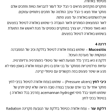
מטיפול באלוורה.
מחקרים מוקדמים מראים כי הג’ל יכול לעזור להבראת כוויות וחתכים אולם
מחקר אחד מצא כי הג’ל עיכב החלמה של חתכים ניתוחיים עמוקים.
אין להשתמש באלוורה על פצע פתוח.
לאור הממצאים הסותרים ולאור העובדה כי שימוש באלוורה לטיפול בפצעים
הוא מאוד פופולרי, יש צורך במחקרים נוספים על מנת לאשש את התועלת
בשימוש באלוורה לטיפול בפצעים.
דרגה 4
Mucositis
– שימוש בצמח אלוורה לטיפול בדלקת וכיב של הממברנה
המוקוזית של מערכת העיכול.
דלקת זו היא בדרך כלל תופעת לוואי של טיפולי כימותרפיה ורדיותרפיה.
עדויות פרלמינריות ממחקר על בני אדם בו ניתן הצמח אלוורה באופן פומי לא
מנע או שיפר פצעים בפה הקשורים עם טיפולי קרינה.
כיבי לחץ
(Pressure ulcers) – שימוש בצמח אלוורה לטיפול בכיבי לחץ
מחקר אחד על בני אדם שנערך בצורה טובה הראה שלא קיים יתרון של
שימוש חיצוני בג’ל מימי acemannan hydrogel (מרכיב בג’ל האלוורה )
בטיפול בכיבי לחץ.
דלקת עור
– צמח אלוורה כטיפול בדלקת עור הנובעת מקרינה Radiation