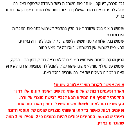
נגד סכרת, דיגוקסין או תרופות משתנות בשל העובדה שלטקס האלוורה
יכולה להפחית את כמות האשלגן בגוף ותרופות אלו מורידות אף הן את רמתו
בגוף.
שימוש חיצוני בג’ל אלוורה לא מומלץ במקביל לשימוש בתרופות המכילות
הידרוקורטיזון.
שימוש בג’ל אלוורה לפני חשיפה לשמש יכול להוביל לפריחה באזורים
החשופים לשמש. אין להשתמש באלוורה על פצע פתוח.
הריון והנקה: למרות ששימוש חיצוני בג’ל לא נראה כמזיק בזמן הריון והנקה,
שימוש פנימי לא מומלץ משום שהוא עלול להוביל להתכווציות הרחם. לא ידוע
האם מרכיבים פעילים של אלוורה עוברים בחלב האם.
איפה אפשר לקנות מוצרי אלוורה שונים?
מאחר ופעמים רבות שואלים אותי גולשים “איפה קונים אלוורה?”
החלטתי להוסיף את המידע הבא לגביי רכישת מוצרי אלוורה.
הקישורים הם לאתר iherb משום שיש לי ניסיון מאוד טוב אתו
ופעמים רבות כאשר בדקתי והשוותי מוצרים שונים של תוספי תזונה
ראיתי שבiherb המחירים יכולים להיות נמוכים פי 2 ואפילו פי 3 ממה
שמוכרים בארץ.