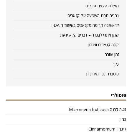
מאצ’ה פצצת פנולים
נהגים תחת השפעה של קנאביס
לראשונה תרופה מקנאביס באישור ה FDA
שמן אתרי לבנדר – דברים שלא ידעת
קפה קנאביס וזיכרון
זמן עוזרר
כלך
כוסברה נגד מיגרנות
פופולרי
זוטה לבנה Micromeria fruticosa
כמון
קינמון Cinnamomum