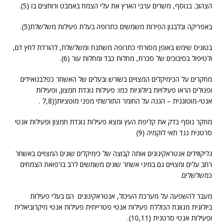
הצהוב. בנוסף, משרים ערבי הארץ את עלי הצמח באמבט ורוחצים בו (5).
באפריקה ובלבנון הפירות משמשים כתרופה בעלת פעילות משלשלת(5).
בטוניס שימש באופן מסורתי כתרופה משתנת ומשלשלת, להורדת לחץ דם,
ולטיפול בסיבוכים של סכרת, מחלות כבד ומחלות עור (6).
מחקרים על הכימיקלים המצויים בשורש ובעלים של האשחר כפלבנואידים
ופנולים הראו פעילויות ביולוגיות כמו: פעילות נוגדת חמצון, ופעילות
אנטי-מוטוגנית – הגנה על החומר התורשתי מפני מוטציות((7,8 .
מחקר נוסף בדק את קליפת העץ ומצא פעילות נוגדת חמצון ופעילות אנטי
סרטנית נגד תאי לוקמיה (9)
גליקוזידים אנטראקינונים אותה קבוצה של כימיקלים שונים המצויים באשחר
רחב עלים ומצויים גם במיני אשחר שונים משמשים לרב ברפואת הצמחים
כמשלשלים.
מעבר להשפעה על מערכת העיכול, אנטראקינונים הם בעלי פעילות
ביולוגית מגוונת הכוללת פעילות אנטי פטרייתית פעילות אנטי מיקרוביאלית
ופעילות אנטי סרטנית (10,11).