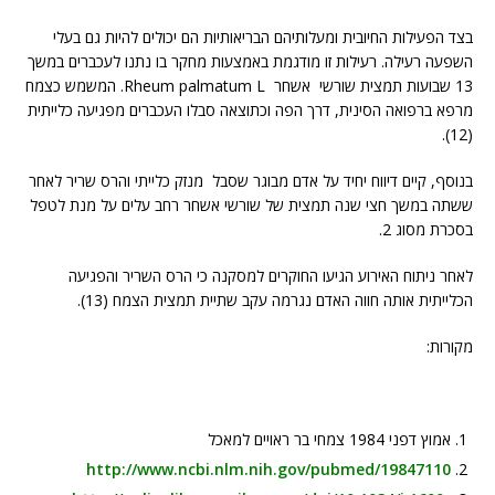
בצד הפעילות החיובית ומעלותיהם הבריאותיות הם יכולים להיות גם בעלי
השפעה רעילה. רעילות זו מודגמת באמצעות מחקר בו נתנו לעכברים במשך
13 שבועות תמצית שורשי אשחר Rheum palmatum L. המשמש כצמח
מרפא ברפואה הסינית, דרך הפה וכתוצאה סבלו העכברים מפגיעה כלייתית
(12).
בנוסף, קיים דיווח יחיד על אדם מבוגר שסבל מנזק כלייתי והרס שריר לאחר
ששתה במשך חצי שנה תמצית של שורשי אשחר רחב עלים על מנת לטפל
בסכרת מסוג 2.
לאחר ניתוח האירוע הגיעו החוקרים למסקנה כי הרס השריר והפגיעה
הכלייתית אותה חווה האדם נגרמה עקב שתיית תמצית הצמח (13).
מקורות:
אמוץ דפני 1984 צמחי בר ראויים למאכל
http://www.ncbi.nlm.nih.gov/pubmed/19847110