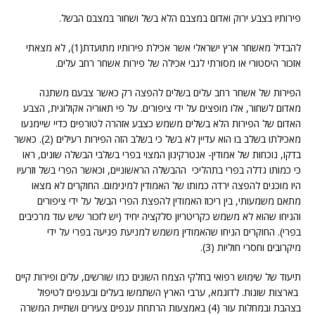
פירותיו בצבע ירוק ואדום במצבם הלא בשל ושחור במצבם הבשל.
להבדיל מאשחר ארץ ישראלי אשר אכילת פירותיו מתועדת(1), לא מצאתי
אזכור היסטורי או מסורתי לגבי אכילה של פירות אשחר רחב עלים.
הפירות של אשחר רחב עלים בשלים להפצה רק כאשר צבעם משתנה
מאדום לשחור, אלו מופצים על ידי ציפורים. על פי תאוריה אקולוגית, הצבע
האדום של הפירות הלא בשלים משמש כצבע אזהרה לטורפים כדיי שיימנעו
מאכילתו בשלב בו הוא עדיין לא בשל כי בשלב הזה הפירות רעילים (2). כאשר
בדקו, נוכחות של אמודין- אנטרקינון המצוי בפרי בשלבי הבשלה שונים, ראו
כי כמותו גדלה בפרי בתהליכי ההבשלה הראשוניים, וכאשר הפרי בשל וזרעיו
היו מוכנים להפצה ירדה כמותו של האמודין למינימום. החוקרים לא מצאו
מתאם משמעותי, בין ריכוז האמודין להפצת הפרי הבשל על ידי ציפורים
והניחו שהוא לא משמש כקריטריון סלקציה יחיד (יש לזכור שיש עוד מרכיבים
בפרי). החוקרים הניחו שהאמודין משמש למניעת פגיעה בפרי על ידי
מיקרובים וחסרי חוליות (3).
תיעוד של שימוש רפואי בחלקי הצמח השונים כמו שורשים, עלים ופירות קיים
בארצות שונות. לדוגמא, ערבי הארץ השתמשו בעלים ובענפים לטיפול
בצהבת ובמחלות עור (4) באמצעות הרתחת ענפים צעירים ושתיית המשרה