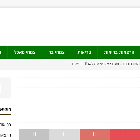
הרצאות בריאות
בריאות
צמחי בר
צמחי מאכל
ת
הסוכר בדם – מעכבי אלפא עמילאז
בריאות
דע צמחי מרפא
ולים
מידע צמחי מרפא
עה של קנאביס
קנאביס
קנאביס באישור ה FDA
קנאביס
נושאי
בריאות
הרצאות