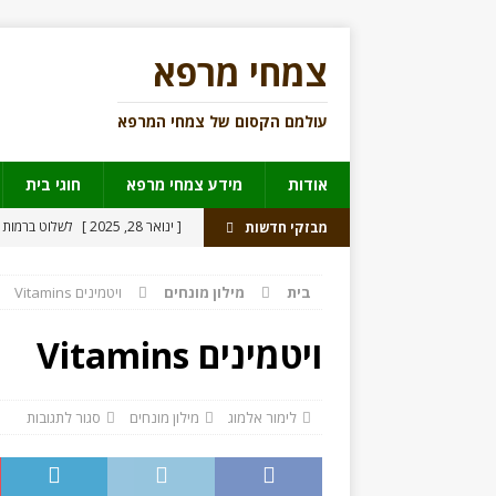
צמחי מרפא
עולמם הקסום של צמחי המרפא
אודות
מידע צמחי מרפא
חוגי בית
[ ינואר 28, 2025 ]
לשלוט ברמות 
מבזקי חדשות
[ דצמבר 30, 2021 ]
מורינגה
מי
בית
מילון מונחים
ויטמינים Vitamins
[ יוני 17, 2021 ]
מאצ’ה פצצת פנ
[ יולי 31, 2018 ]
נהגים תחת השפ
ויטמינים Vitamins
[ יוני 27, 2018 ]
לראשונה תרופה מ
לימור אלמוג
מילון מונחים
סגור לתגובות