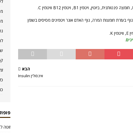
לש
מו
גוף בעזרת חומצות המרה, גוף האדם אוגר ויטמינים מסיסים בשומן
מא
נה
נים
.
לר
שמ
קפ
הבא
זמ
אינסולין Insulin
כל
כו
פופול
זוטה לבנה ruticosa