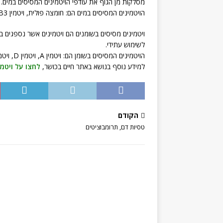
מסלקות מן הגוף את עודפי הויטמינים המסיסים במים.
הויטמינים המסיסים במים הם: חומצה פולית, ויטמין B3, חומצה פנטותנית, ביוטין, ויטמין B1, ויטמין B12 וויטמין C.
ויטמינים מסיסים בשומנים הם ויטמינים אשר נספגים ב
לשימוש עתידי.
הויטמינים המסיסים בשומן הם: ויטמין A, ויטמין D, ויטמין E, וויטמין K.
למידע נוסף בנושא באתר חיים בכושר,
לחצו על ויטמי
הקודם
טסיות דם, תרומבוציטים