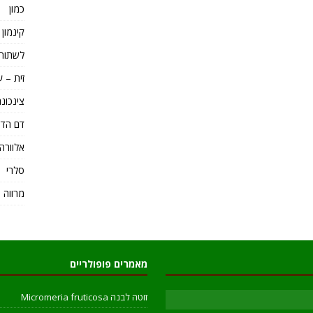
כמון
קינמון Cinnamomum
לשתות 
זית – ע
צינכונה Cinchona – כינין e
דם הדר
אלוורה loe Vera
סלרי
מרווה 
מאמרים פופולריים
זוטה לבנה Micromeria fruticosa