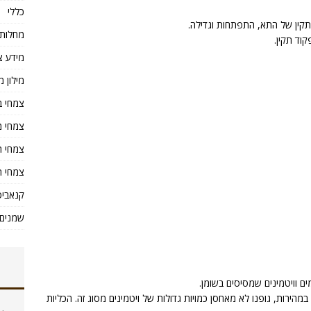
כללי
קין של התא, התפתחות וגדילה.
מחלות
מידע צ
מילון מ
צמחי ב
צמחי מ
צמחי ת
צמחי ת
קנאביס
שמנים 
מהירות, גופנו לא מאחסן כמויות גדולות של ויטמינים מסוג זה. הכליות