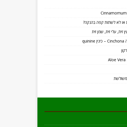
או לא לשתות קפה בהנקה?
ץ זית, עלי זית, שמן זית
quinin
קון
A
משולשת