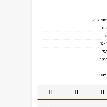
מחי מרפא
ונחים
ר
אכל
בלין
רבות
אתרים