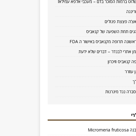
לוט ברמות הסוכר בדם – מעכבי אלפא עמילאז
רינגה
צ’ה פצצת פנולים
גים תחת השפעה של קנאביס
אשונה תרופה מקנאביס באישור ה FDA
ן אתרי לבנדר – דברים שלא ידעת
ה קנאביס וזיכרון
ן עוזרר
ך
סברה נגד מיגרנות
רי
Micromeria f