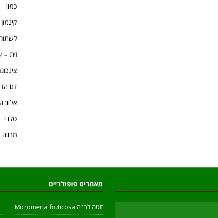
כמון
קינמון Cinnamomum
לשתות 
זית – ע
צינכונה Cinchona – כינין e
דם הדר
אלוורה loe Vera
סלרי
מרווה 
מאמרים פופולריים
זוטה לבנה Micromeria fruticosa