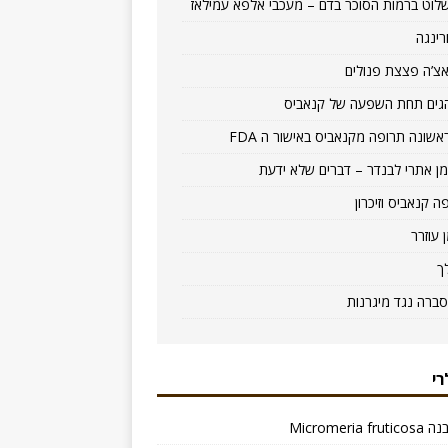
לוט ברמות הסוכר בדם – מעכבי אלפא עמילאז
רינגה
צ’ה פצצת פנולים
גים תחת השפעה של קנאביס
אשונה תרופה מקנאביס באישור ה FDA
ן אתרי לבנדר – דברים שלא ידעת
ה קנאביס וזיכרון
ן עוזרר
ך
סברה נגד מיגרנות
רי
Micromeria f