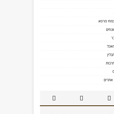
מחי מרפא
ונחים
ר
אכל
בלין
רבות
אתרים