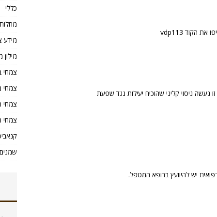
כללי
מחלות
 הקוד vdp113
מידע צ
מילון מ
צמחי ב
צמחי מ
 נעשה ניסוי קליני שהוכיח יעילות נגד שפעת
צמחי ת
צמחי ת
קנאביס
שמנים 
 רפואית יש להיוועץ ברופא המטפל.