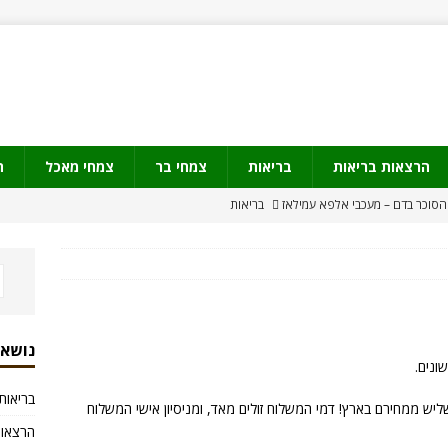
הרצאות בריאות
בריאות
צמחי בר
צמחי מאכל
ת
הסוכר בדם – מעכבי אלפא עמילאז
בריאות
דע צמחי מרפא
ולים
מידע צמחי מרפא
עה של קנאביס
קנאביס
קנאביס באישור ה FDA
קנאביס
נושאי
ונים.
בריאות
ם זולים לעיתים בשליש ממחירם בארץ! דמי המשלוח זולים מאד, ומניסיון אישי המשלוח
הרצאות