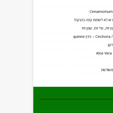
או לא לשתות קפה בהנקה?
ץ זית, עלי זית, שמן זית
quinin
קון
A
משולשת