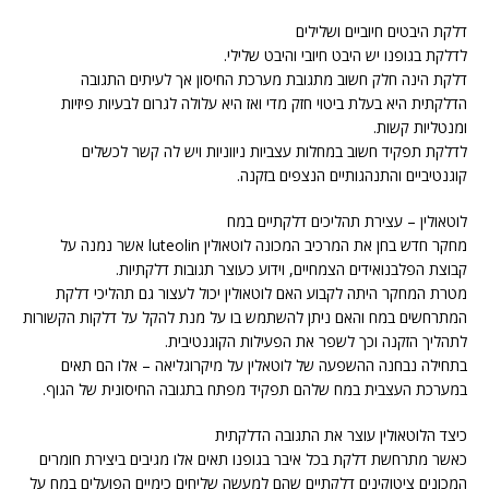
דלקת היבטים חיוביים ושלילים
לדלקת בגופנו יש היבט חיובי והיבט שלילי.
דלקת הינה חלק חשוב מתגובת מערכת החיסון אך לעיתים התגובה
הדלקתית היא בעלת ביטוי חזק מדי ואז היא עלולה לגרום לבעיות פיזיות
ומנטליות קשות.
לדלקת תפקיד חשוב במחלות עצביות ניווניות ויש לה קשר לכשלים
קוגנטיביים והתנהגותיים הנצפים בזקנה.
לוטאולין – עצירת תהליכים דלקתיים במח
מחקר חדש בחן את המרכיב המכונה לוטאולין luteolin אשר נמנה על
קבוצת הפלבנואידים הצמחיים, וידוע כעוצר תגובות דלקתיות.
מטרת המחקר היתה לקבוע האם לוטאולין יכול לעצור גם תהליכי דלקת
המתרחשים במח והאם ניתן להשתמש בו על מנת להקל על דלקות הקשורות
לתהליך הזקנה וכך לשפר את הפעילות הקוגנטיבית.
בתחילה נבחנה ההשפעה של לוטאלין על מיקרוגליאה – אלו הם תאים
במערכת העצבית במח שלהם תפקיד מפתח בתגובה החיסונית של הגוף.
כיצד הלוטאולין עוצר את התגובה הדלקתית
כאשר מתרחשת דלקת בכל איבר בגופנו תאים אלו מגיבים ביצירת חומרים
המכונים ציטוקינים דלקתיים שהם למעשה שליחים כימיים הפועלים במח על