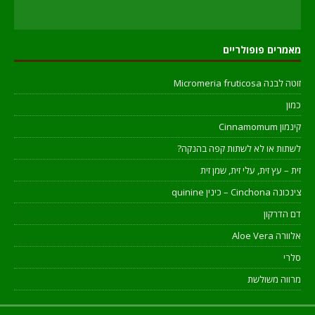
מאמרים פופולריים
זוטה לבנה Micromeria fruticosa
כמון
קינמון Cinnamomum
לשתות או לא לשתות קפה בהנקה?
זית – עץ זית, עלי זית, שמן זית
צינכונה Cinchona – כינין quinine
דם הדרקון
אלוורה Aloe Vera
סלרי
מרווה משולשת