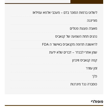
לשלוט ברמות הסוכר בדם – מעכבי אלפא עמילאז
מורינגה
מאצ’ה פצצת פנולים
נהגים תחת השפעה של קנאביס
לראשונה תרופה מקנאביס באישור ה FDA
שמן אתרי לבנדר – דברים שלא ידעת
קפה קנאביס וזיכרון
זמן עוזרר
כלך
כוסברה נגד מיגרנות
פופולרי