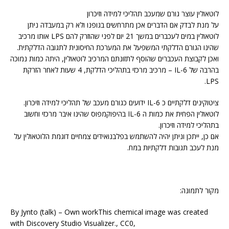
לוטאולין עוצר גורם שמעכב תהליכי למידה וזיכרון
על מנת לבדק אם הדברים אכן מתרחשים בגופנו ולא רק במעבדה ניתן
לוטאולין במים לעכברים במשך 21 יום לפני שהוזרק להם LPS אותו מרכיב
שהינו הגורם הדלקתי המשפעל את המערכת החיסונית לתגובה הדלקתית.
ואכן לקבוצת העכברים שהוסף לתזונתם המרכיב לוטאולין, היתה כמות נמוכה
בהרבה של IL-6 – מרכיב מרכזי בתהליכי הדלקת, 4 שעות לאחר הזרקת
LPS.
ציטוקינים דלקתיים כ IL-6 ידועים כגורם מעכב של תהליכי למידה וזיכרון.
לוטאולין הפחית את כמות ה IL-6 בהיפוקמפוס שהינו איבר מרכזי וחשוב
בתהליכי למידה וזיכרון.
אם כן, ייתכן וניתן יהיה להשתמש בפלבנואידים צמחיים דוגמת הלוטאולין על
מנת לעכב תגובות דלקתיות במח.
מקור לתמונה:
By Jynto (talk) – Own workThis chemical image was created
with Discovery Studio Visualizer., CC0,