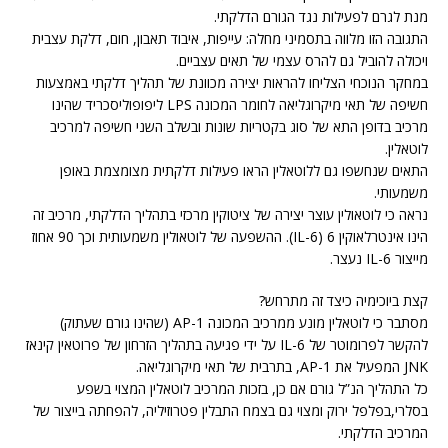
מנת לגרם לפעילות נגד הגורם הדלקתי.
התגובה הזו מלווה בתסמיני מחלה: עייפות, איבוד תאבון, חום, דלקת עצבית
ויכולה להוביל גם להרס עצמי של תאים עצביים.
במחקר הנוכחי הצליחו להראות יצירה מכוונת של תהליך דלקתי באמצעות
חשיפה של תאי מיקרוגליאה לחומר המכונה LPS ליפופוליסכריד שהינו
מרכיב בדופן התא של סוג בקטריות שונות ובשלב השני חשיפה למרכיב
לוטאלין.
התאים שנחשפו גם ללוטאלין הראו פעילות דלקתית מצומצמת באופן
משמעותי.
נראה כי לוטאולין עוצר יצירה של ציטוקין מרכזי בתהליך הדלקתי, מרכיב זה
הינו אינטרלאוקין 6 (IL-6). ההשפעה של לוטאולין משמעותית וכך 90 אחוז
מייצור IL-6 נעצר.
קצת ביוכימיה כיצד זה מתרחש?
מסתבר כי לוטאלין מונע ממרכיב המכונה AP-1 (שהינו גורם שעתוק)
להקשר לפרומוטר של IL-6 על ידי פגיעה בתהליך הזרחון של פרוטאין קינאז
JNK המפעיל את AP-1, בתרבית של תאי מיקרוגליאה.
כל התהליך הנ”ל גורם אם כן, בזכות המרכיב לוטאלין המצוי בשפע
בסלרי,בפלפל ירוק ומצוי גם בצמח התבלין פטרוזיליה, להפחתה בייצור של
המרכיב הדלקתי.