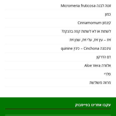
זוטה לבנה Micromeria fruticosa
כמון
קינמון Cinnamomum
לשתות או לא לשתות קפה בהנקה?
זית – עץ זית, עלי זית, שמן זית
צינכונה Cinchona – כינין quinine
דם הדרקון
אלוורה Aloe Vera
סלרי
מרווה משולשת
עקבו אחרינו בפייסבוק