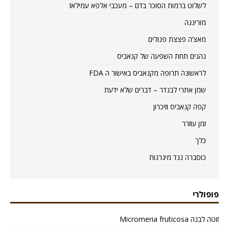
לשלוט ברמות הסוכר בדם – מעכבי אלפא עמילאז
מורינגה
מאצ’ה פצצת פנולים
נהגים תחת השפעה של קנאביס
לראשונה תרופה מקנאביס באישור ה FDA
שמן אתרי לבנדר – דברים שלא ידעת
קפה קנאביס וזיכרון
זמן עוזרר
כלך
כוסברה נגד מיגרנות
פופולרי
זוטה לבנה Micromeria fruticosa