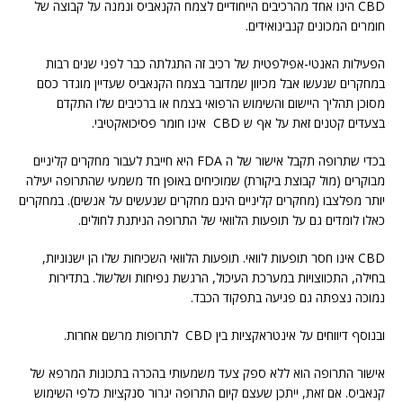
CBD הינו אחד מהרכיבים הייחודיים לצמח הקנאביס ונמנה על קבוצה של
חומרים המכונים קנבינואידים.
הפעילות האנטי-אפילפטית של רכיב זה התגלתה כבר לפני שנים רבות
במחקרים שנעשו אבל מכיוון שמדובר בצמח הקנאביס שעדיין מוגדר כסם
מסוכן תהליך היישום והשימוש הרפואי בצמח או ברכיבים שלו התקדם
בצעדים קטנים זאת על אף ש CBD אינו חומר פסיכואקטיבי.
בכדי שתרופה תקבל אישור של ה FDA היא חייבת לעבור מחקרים קליניים
מבוקרים (מול קבוצת ביקורת) שמוכיחים באופן חד משמעי שהתרופה יעילה
יותר מפלצבו (מחקרים קליניים הינם מחקרים שנעשים על אנשים). במחקרים
כאלו לומדים גם על תופעות הלוואי של התרופה הניתנת לחולים.
CBD אינו חסר תופעות לוואי. תופעות הלוואי השכיחות שלו הן ישנוניות,
בחילה, התכווצויות במערכת העיכול, הרגשת נפיחות ושלשול. בתדירות
נמוכה נצפתה גם פגיעה בתפקוד הכבד.
ובנוסף דיווחים על אינטראקציות בין CBD לתרופות מרשם אחרות.
אישור התרופה הוא ללא ספק צעד משמעותי בהכרה בתכונות המרפא של
קנאביס. אם זאת, ייתכן שעצם קיום התרופה יגרור סנקציות כלפי השימוש