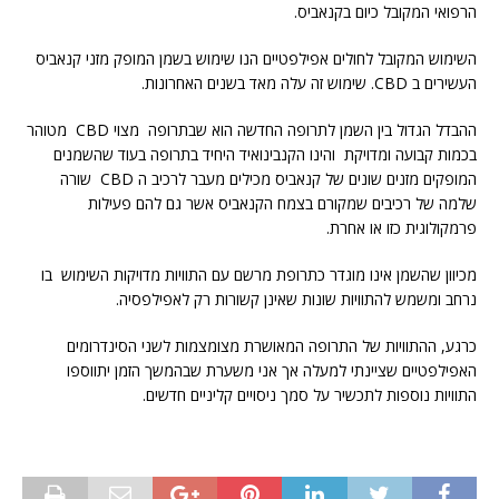
הרפואי המקובל כיום בקנאביס.
השימוש המקובל לחולים אפילפטיים הנו שימוש בשמן המופק מזני קנאביס
העשירים ב CBD. שימוש זה עלה מאד בשנים האחרונות.
ההבדל הגדול בין השמן לתרופה החדשה הוא שבתרופה מצוי CBD מטוהר
בכמות קבועה ומדויקת והינו הקנבינואיד היחיד בתרופה בעוד שהשמנים
המופקים מזנים שונים של קנאביס מכילים מעבר לרכיב ה CBD שורה
שלמה של רכיבים שמקורם בצמח הקנאביס אשר גם להם פעילות
פרמקולוגית כזו או אחרת.
מכיוון שהשמן אינו מוגדר כתרופת מרשם עם התוויות מדויקות השימוש בו
נרחב ומשמש להתוויות שונות שאינן קשורות רק לאפילפסיה.
כרגע, ההתוויות של התרופה המאושרת מצומצמות לשני הסינדרומים
האפילפטיים שציינתי למעלה אך אני משערת שבהמשך הזמן יתווספו
התוויות נוספות לתכשיר על סמך ניסויים קליניים חדשים.