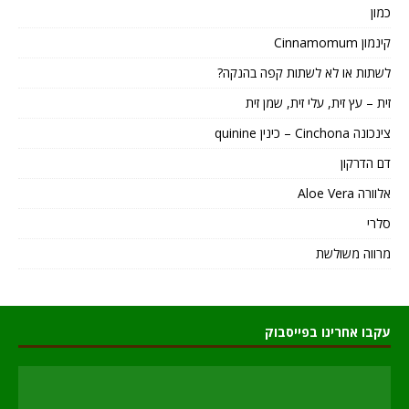
כמון
קינמון Cinnamomum
לשתות או לא לשתות קפה בהנקה?
זית – עץ זית, עלי זית, שמן זית
צינכונה Cinchona – כינין quinine
דם הדרקון
אלוורה Aloe Vera
סלרי
מרווה משולשת
עקבו אחרינו בפייסבוק