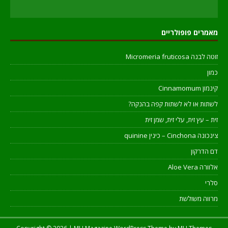
מאמרים פופולריים
זוטה לבנה Micromeria fruticosa
כמון
קינמון Cinnamomum
לשתות או לא לשתות קפה בהנקה?
זית – עץ זית, עלי זית, שמן זית
צינכונה Cinchona – כינין quinine
דם הדרקון
אלוורה Aloe Vera
סלרי
מרווה משולשת