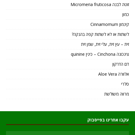
זוטה לבנה Micromeria fruticosa
כמון
קינמון Cinnamomum
לשתות או לא לשתות קפה בהנקה?
זית – עץ זית, עלי זית, שמן זית
צינכונה Cinchona – כינין quinine
דם הדרקון
אלוורה Aloe Vera
סלרי
מרווה משולשת
עקבו אחרינו בפייסבוק