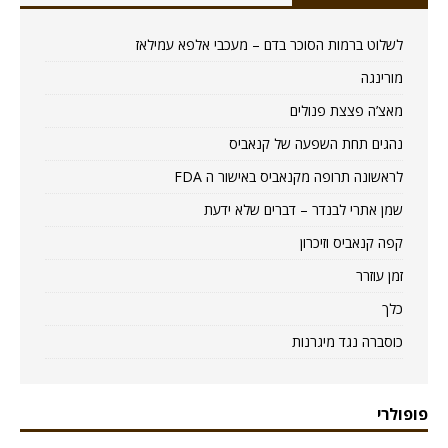
לשלוט ברמות הסוכר בדם – מעכבי אלפא עמילאז
מורינגה
מאצ’ה פצצת פנולים
נהגים תחת השפעה של קנאביס
לראשונה תרופה מקנאביס באישור ה FDA
שמן אתרי לבנדר – דברים שלא ידעת
קפה קנאביס וזיכרון
זמן עוזרר
כלך
כוסברה נגד מיגרנות
פופולרי