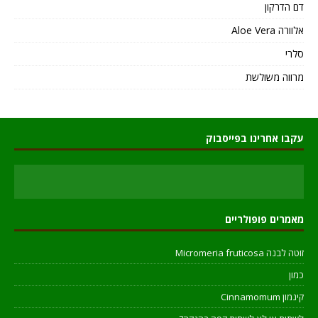
דם הדרקון
אלוורה Aloe Vera
סלרי
מרווה משולשת
עקבו אחרינו בפייסבוק
מאמרים פופולריים
זוטה לבנה Micromeria fruticosa
כמון
קינמון Cinnamomum