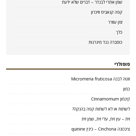
שמן אתרי לבנדר – דברים שלא ידעת
קפה קנאביס וזיכרון
זמן עוזרר
כלך
כוסברה נגד מיגרנות
פופולרי
זוטה לבנה Micromeria fruticosa
כמון
קינמון Cinnamomum
לשתות או לא לשתות קפה בהנקה?
זית – עץ זית, עלי זית, שמן זית
צינכונה Cinchona – כינין quinine