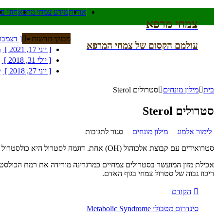
אודות
מידע צמחי מרפא
חוגי ב
צמחי מרפא
מבזקי חדשות
[ דצמבר 30, 021
עולמם הקסום של צמחי המרפא
[ יוני 17, 2021 ]
מ
[ יולי 31, 2018 ]
[ יוני 27, 2018 ]
ל
[ ינואר 28, 2025 ]
בית
מילון מונחים
סטרולים Sterol
סטרולים Sterol
לימור אלמוג
מילון מונחים
סגור לתגובות
סטרואידים עם קבוצת אלכוהול (OH) אחת. דוגמה לסטרול היא כולסטרול (סטרול של בעלי חיים) או ארגוסטרול (סטרול צמחי).
ריכוז גבוה של סטרול צמחי בגוף האדם.
הקודם
סינדרום מטבולי Metabolic Syndrome