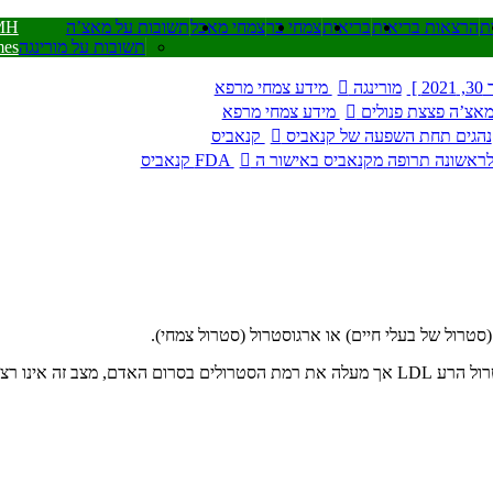
ית
הרצאות בריאות
בריאות
צמחי בר
צמחי מאכל
תשובות על מאצ’ה
MH
תשובות על מורינגה
mes
2 ]
מורינגה
מידע צמחי מרפא
אצ’ה פצצת פנולים
מידע צמחי מרפא
נהגים תחת השפעה של קנאביס
קנאביס
ראשונה תרופה מקנאביס באישור ה FDA
קנאביס
לשלוט ברמות הסוכר בדם – מעכבי אלפא עמילאז
בריאות
אכילת מזון המועשר בסטרולים צמחיים כמרגרינה מורידה את רמת הכולסטרול הרע LDL אך מעלה את רמת