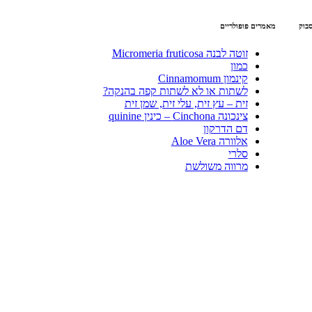
סבוק
מאמרים פופולריים
זוטה לבנה Micromeria fruticosa
כמון
קינמון Cinnamomum
לשתות או לא לשתות קפה בהנקה?
זית – עץ זית, עלי זית, שמן זית
צינכונה Cinchona – כינין quinine
דם הדרקון
אלוורה Aloe Vera
סלרי
מרווה משולשת