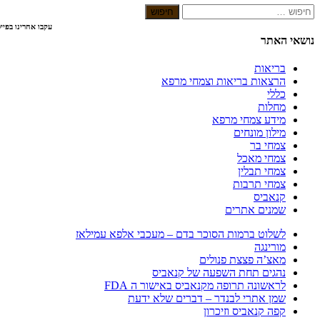
עקבו אחרינו בפיי
נושאי האתר
בריאות
הרצאות בריאות וצמחי מרפא
כללי
מחלות
מידע צמחי מרפא
מילון מונחים
צמחי בר
צמחי מאכל
צמחי תבלין
צמחי תרבות
קנאביס
שמנים אתרים
לשלוט ברמות הסוכר בדם – מעכבי אלפא עמילאז
מורינגה
מאצ’ה פצצת פנולים
נהגים תחת השפעה של קנאביס
לראשונה תרופה מקנאביס באישור ה FDA
שמן אתרי לבנדר – דברים שלא ידעת