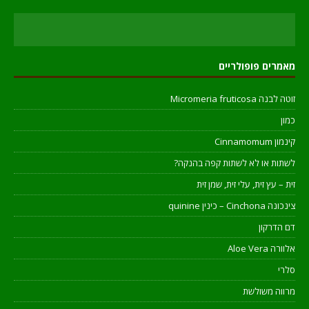
מאמרים פופולריים
זוטה לבנה Micromeria fruticosa
כמון
קינמון Cinnamomum
לשתות או לא לשתות קפה בהנקה?
זית – עץ זית, עלי זית, שמן זית
צינכונה Cinchona – כינין quinine
דם הדרקון
אלוורה Aloe Vera
סלרי
מרווה משולשת