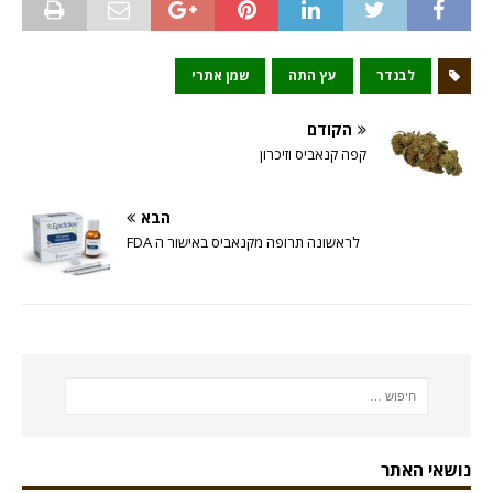
לבנדר
עץ התה
שמן אתרי
הקודם
קפה קנאביס וזיכרון
הבא
לראשונה תרופה מקנאביס באישור ה FDA
נושאי האתר