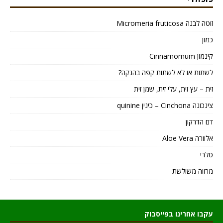
זוטה לבנה Micromeria fruticosa
כמון
קינמון Cinnamomum
לשתות או לא לשתות קפה בהנקה?
זית – עץ זית, עלי זית, שמן זית
צינכונה Cinchona – כינין quinine
דם הדרקון
אלוורה Aloe Vera
סלרי
מרווה משולשת
עקבו אחרינו בפייסבוק