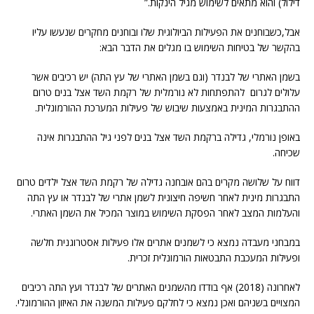
דילול) והוא מתאים לשימוש מגיל הינקות.”
אבל,כשבוחנים את הפעילות הביולוגית שלו ובוחנים מחקרים שנעשו עליו
בהקשר של בטיחות השימוש בו מגלים את הדבר הבא:
בשמן האתרי של לבנדר (וגם בשמן האתרי של עץ התה) יש רכיבים אשר
עלולים לגרום להתפתחות לא נורמלית של רקמת השד אצל בנים טרום
ההתבגרות המינית באמצעות שיבוש של פעילות המערכת ההורמונלית.
באופן נורמלי, גדילה ברקמת השד אצל בנים לפני גיל ההתבגרות אינה
שכיחה.
דווח על שלושה מקרים בהם אובחנה גדילה של רקמת השד אצל ילדים טרום
התבגרות מינית לאחר חשיפה חיצונית לשמן אתרי של לבנדר או עץ התה
והעלמות המצב לאחר הפסקת השימוש במוצר המכיל את השמן האתרי.
במבחני מעבדה נמצא כי לשמנים אתרים אלו פעילות אסטרוגנית חלשה
ופעילות המעכבת התבטאות הורמונלית זכרית.
לאחרונה (2018) אף בודדו מהשמנים האתרים של לבנדר ועץ התה רכיבים
המצויים בשניהם ואכן נמצא כי לחלקם פעילות המשנה את האיזון ההורמונלי.