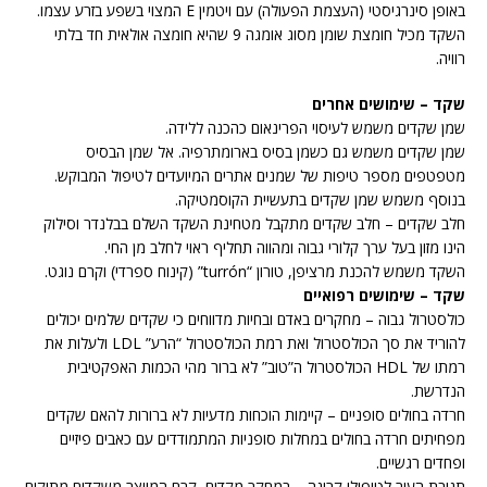
באופן סינרגיסטי (העצמת הפעולה) עם ויטמין E המצוי בשפע בזרע עצמו.
השקד מכיל חומצת שומן מסוג אומגה 9 שהיא חומצה אולאית חד בלתי
רוויה.
שקד – שימושים אחרים
שמן שקדים משמש לעיסוי הפרינאום כהכנה ללידה.
שמן שקדים משמש גם כשמן בסיס בארומתרפיה. אל שמן הבסיס
מטפטפים מספר טיפות של שמנים אתרים המיועדים לטיפול המבוקש.
בנוסף משמש שמן שקדים בתעשיית הקוסמטיקה.
חלב שקדים – חלב שקדים מתקבל מטחינת השקד השלם בבלנדר וסילוק
הינו מזון בעל ערך קלורי גבוה ומהווה תחליף ראוי לחלב מן החי.
השקד משמש להכנת מרציפן, טורון “turrón” (קינוח ספרדי) וקרם נוגט.
שקד – שימושים רפואיים
כולסטרול גבוה – מחקרים באדם ובחיות מדווחים כי שקדים שלמים יכולים
להוריד את סך הכולסטרול ואת רמת הכולסטרול “הרע” LDL ולעלות את
רמתו של HDL הכולסטרול ה”טוב” לא ברור מהי הכמות האפקטיבית
הנדרשת.
חרדה בחולים סופניים – קיימות הוכחות מדעיות לא ברורות להאם שקדים
מפחיתים חרדה בחולים במחלות סופניות המתמודדים עם כאבים פיזיים
ופחדים רגשיים.
תגובת העור לטיפולי קרינה – במחקר מקדים, קרם המיוצר משקדים מתוקים