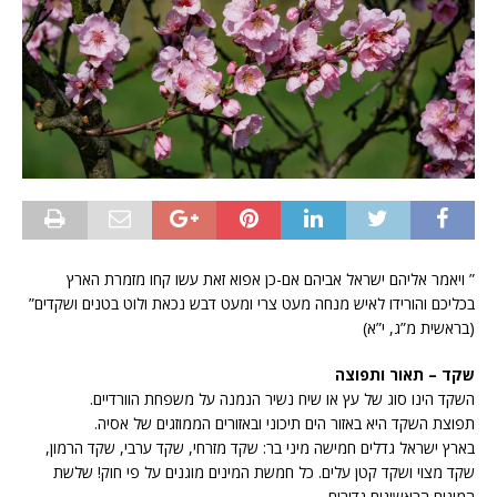
” ויאמר אליהם ישראל אביהם אם-כן אפוא זאת עשו קחו מזמרת הארץ
בכליכם והורידו לאיש מנחה מעט צרי ומעט דבש נכאת ולוט בטנים ושקדים”
(בראשית מ”ג, י”א)
שקד – תאור ותפוצה
השקד הינו סוג של עץ או שיח נשיר הנמנה על משפחת הוורדיים.
תפוצת השקד היא באזור הים תיכוני ובאזורים הממוזגים של אסיה.
בארץ ישראל גדלים חמישה מיני בר: שקד מזרחי, שקד ערבי, שקד הרמון,
שקד מצוי ושקד קטן עלים. כל חמשת המינים מוגנים על פי חוק! שלשת
המינים הראשונים נדירים.