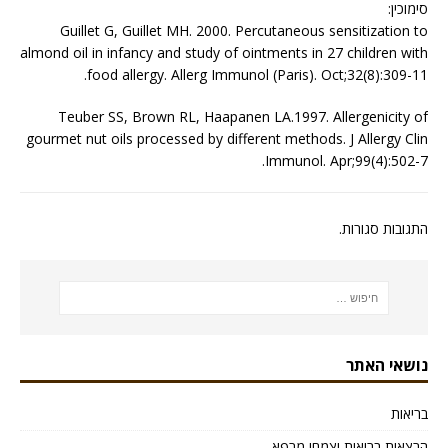
סימוכין:
Guillet G, Guillet MH. 2000. Percutaneous sensitization to
almond oil in infancy and study of ointments in 27 children with
food allergy. Allerg Immunol (Paris). Oct;32(8):309-11.
Teuber SS, Brown RL, Haapanen LA.1997. Allergenicity of
gourmet nut oils processed by different methods. J Allergy Clin
Immunol. Apr;99(4):502-7.
התגובות סגורות.
נושאי האתר
בריאות
הרצאות בריאות וצמחי מרפא