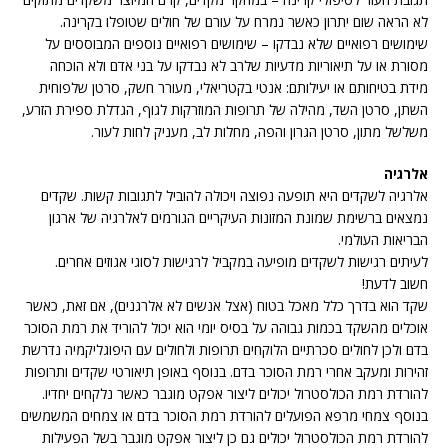
לא הראה שום יתרון כאשר נמרח על עורם של חולים שטופלו בקרינה.
שימושים רפואיים שלא נבדקו – שימושים רפואיים נוספים המבוססים על
מסורת או על תיאוריות מדעיות שלרב לא נבדקו על בני אדם ולא הוכחה
מידת בטיחותם או יעילותם: אנטי בקטריאלי, מעורר חשק, סרטן שלפוחית
השתן, סרטן השד, מהילה של תרופות המוזרקות לגוף, הגדלת ספירת הזרע,
משלשל מתון, סרטן הגרון והפה, מחלות לב, מעניק לחות לעור.
אלרגיה
אלרגיה לשקדים היא תופעה נפוצה ויכולה להוביל לתגובות קשות. שקדים
נמצאים ברשימת שמונת המזונות העיקריים הגורמים לאלרגיה של ארגון
הבריאות העולמי.
לעיתים רגישות לשקדים מופיעה במקביל לרגישות לסוגי אגוזים אחרים.
חשוב לדעת!
שקד הוא בדרך כלל מאכל בטוח (אצל אנשים לא אלרגנים), אם זאת, כאשר
אוכלים מהשקד בכמות גבוהה על בסיס יומי הוא יכול להוריד את רמת הסוכר
בדם ולכן לחולים סכרתיים הלוקחים תרופות ולחולים עם היפוגליקמיה נדרשת
זהירות ומעקב אחרי רמת הסוכר בדם. בנוסף באופן תיאורטי שקדים ותרופות
להורדת רמת הכולסטרול יכולים ליצור אפקט מוגבר כאשר נלקחים יחדיו.
בנוסף צמחי מרפא הפועלים להורדת רמת הסוכר בדם או צמחים המשמשים
להורדת רמת הכולסטרול יכולים גם כן ליצור אפקט מוגבר בשל הפעילות