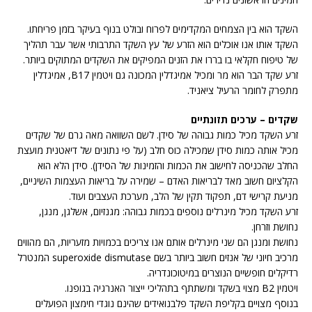
השקד הוא בין הצמחים המקדימים לפרוח ובולט בנוף בעיקר בזמן פריחתו.
השקד אותו אנו אוכלים הוא הזרע של עץ השקד התרבותי אשר עבר תהליך
של טיפוח חקלאי בו בררו את הזנים המפיקים את השקדים המתוקים ביותר.
זרע שקד הבר הוא מר ומכיל אמיגדלין המכונה גם ויטמין B17, אמיגדלין
מתפרק לחומר הרעיל ציאניד.
שקדים – ערכים תזונתיים
זרע השקד מכיל כמות גבוהה של סידן. לשם השוואה מאה גרם של שקדים
מכיל אותה כמות סידן שמכילה כוס חלב (על פי נתונים של דיאטנית מועצת
החלב שהכניסה לחישוב את הכמות והזמינות של הסידן). סידן הלא הוא
הקלציום חשוב מאד לבריאות האדם – שמירה על בריאות העצמות השיניים,
מניעת קרישי דם, תפקוד תקין של הלב, מערכת העצבים ועוד.
זרע השקד מכיל מינרלים נוספים בכמות גבוהה: מגנזיום, אשלגן, מנגן,
נחושת וזרחן.
נחושת ומנגן הם שני מינרלים אותם אנו צריכים בכמויות מזעריות, הם מהווים
מרכיב חיוני של אנזים חשוב ביותר בשם superoxide dismutase המנטרל
רדיקלים חופשיים הנוצרים במיטוכונדריה.
ויטמין B2 מצוי בשקד ומשתתף בתהליכי ייצור האנרגיה בגופנו.
בנוסף מצויים בקליפת השקד פלבנואידים שהינם נוגדי חימצון הפועלים