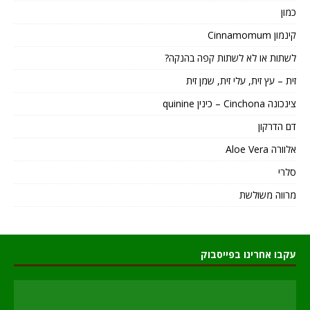
כמון
קינמון Cinnamomum
לשתות או לא לשתות קפה בהנקה?
זית – עץ זית, עלי זית, שמן זית
צינכונה Cinchona – כינין quinine
דם הדרקון
אלוורה Aloe Vera
סלרי
מרווה משולשת
עקבו אחרינו בפייסבוק