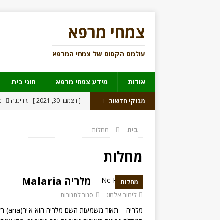
צמחי מרפא
עולמם הקסום של צמחי המרפא
אודות
מידע צמחי מרפא
חוגי בית
[ דצמבר 30, 2021 ]
מורינגה
מי
מבזקי חדשות
[ יוני 17, 2021 ]
מאצ’ה פצצת פנ
בית
מחלות
[ יולי 31, 2018 ]
נהגים תחת השפ
[ יוני 27, 2018 ]
לראשונה תרופה מ
מחלות
[ ינואר 28, 2025 ]
לשלוט ברמות 
מלריה Malaria
מחלות
לימור אלמוג
סגור לתגובות