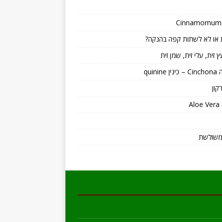
או לא לשתות קפה בהנקה?
ץ זית, עלי זית, שמן זית
quinin
קון
A
משולשת