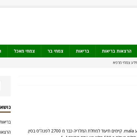
הרצאות בריאות
בריאות
צמחי בר
צמחי מאכל
ת
דע צמחי מרפא
ולים
מידע צמחי מרפא
עה של קנאביס
קנאביס
קנאביס באישור ה FDA
קנאביס
הסוכר בדם – מעכבי אלפא עמילאז
בריאות
נושאי
בריאות
מלריה – תאור משמעות השם מלריה הוא אויר(aria) רע mala. קיימים תיעוד למחלת המלריה כבר מ 2700 לפנה”ס בסין.
הרצאות