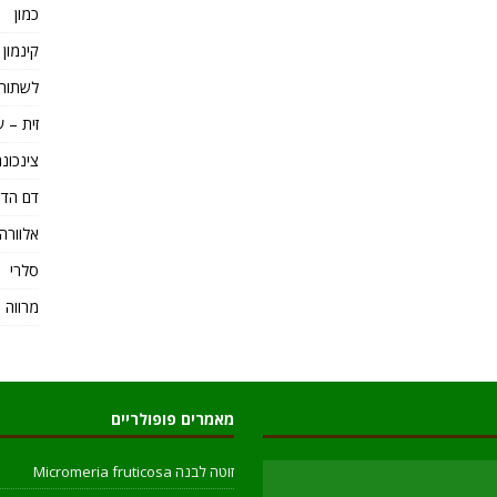
כמון
קינמון Cinnamomum
לשתות 
זית – ע
צינכונה Cinchona – כינין e
דם הדר
אלוורה loe Vera
סלרי
מרווה 
מאמרים פופולריים
זוטה לבנה Micromeria fruticosa