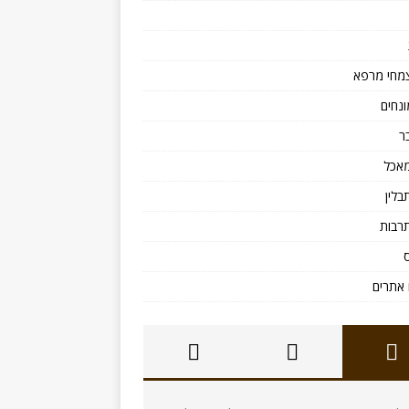
מחי מרפא
ונחים
ר
אכל
בלין
רבות
אתרים