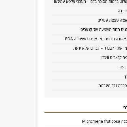
לוט ברמות הסוכר בדם – מעכבי אלפא עמילאז
רינגה
צ’ה פצצת פנולים
גים תחת השפעה של קנאביס
אשונה תרופה מקנאביס באישור ה FDA
ן אתרי לבנדר – דברים שלא ידעת
ה קנאביס וזיכרון
ן עוזרר
ך
סברה נגד מיגרנות
רי
Micromeria f