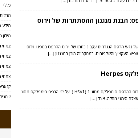
מליון בני אדם מתוכם
[…]
כללי
מחלות
פס: הבנת מנגנון ההסתתרות של וירוס
מידע צ
מילון מ
צמחי ב
של נגעי הרפס הנגרמים עקב נוכחתו של וירוס ההרפס בגופנו. וירוס
ופיע העקצוץ והשלפוחית. במחקר זה הובן המנגנון
[…]
צמחי מ
צמחי ת
Herpes
צמחי ת
קנאביס
הרפס של איברי המין הנה מחלת מין הנגרמת על ידי וירוס ההרפס סימפלקס מסוג 1 (HSV1 ) ועל ידי הרפס סימפלקס מסוג
שמנים 
[…]