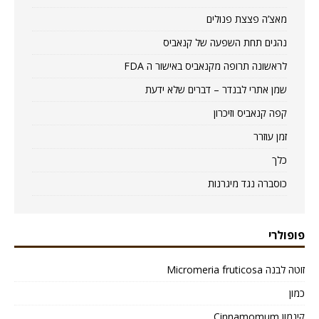
מאצ’ה פצצת פנולים
נהגים תחת השפעה של קנאביס
לראשונה תרופה מקנאביס באישור ה FDA
שמן אתרי לבנדר – דברים שלא ידעת
קפה קנאביס וזיכרון
זמן עוזרר
כלך
כוסברה נגד מיגרנות
פופולרי
זוטה לבנה Micromeria fruticosa
כמון
קינמון Cinnamomum