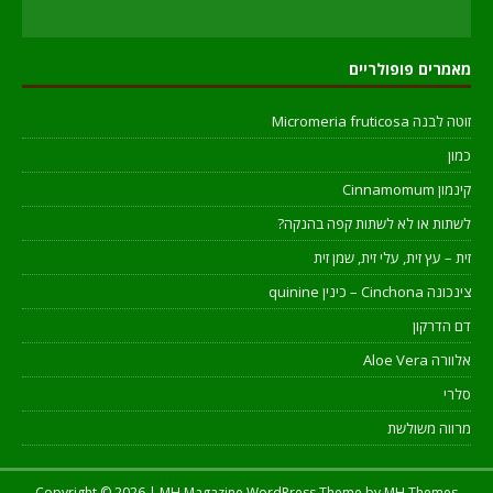
מאמרים פופולריים
זוטה לבנה Micromeria fruticosa
כמון
קינמון Cinnamomum
לשתות או לא לשתות קפה בהנקה?
זית – עץ זית, עלי זית, שמן זית
צינכונה Cinchona – כינין quinine
דם הדרקון
אלוורה Aloe Vera
סלרי
מרווה משולשת
Copyright © 2026 | MH Magazine WordPress Theme by
MH Themes