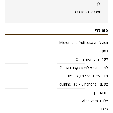
כלך
כוסברה נגד מיגרנות
פופולרי
זוטה לבנה Micromeria fruticosa
כמון
קינמון Cinnamomum
לשתות או לא לשתות קפה בהנקה?
זית – עץ זית, עלי זית, שמן זית
צינכונה Cinchona – כינין quinine
דם הדרקון
אלוורה Aloe Vera
סלרי