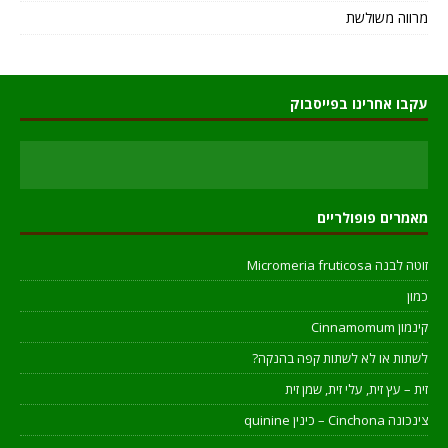
מרווה משולשת
עקבו אחרינו בפייסבוק
מאמרים פופולריים
זוטה לבנה Micromeria fruticosa
כמון
קינמון Cinnamomum
לשתות או לא לשתות קפה בהנקה?
זית – עץ זית, עלי זית, שמן זית
צינכונה Cinchona – כינין quinine