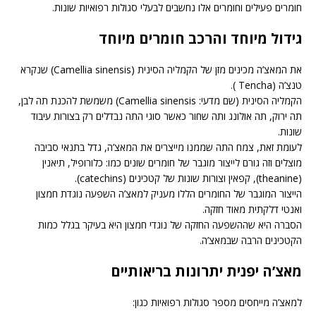
חומרים פעילים וחומרים אלו נחשבים לבעלי סגולות רפואיות שונות.
גידול מיוחד והרכב חומרים מיוחד
את המאצ’ה מכינים מזן של הקמליה הסינית (Camellia sinensis) שנקרא
טנצ’ה (Tencha ).
הקמליה הסינית (שם מדעי: Camellia sinensis) משמשת להכנת תה לבן,
תה ירוק, תה אולונג ותה שחור כאשר סוגי התה נבדלים רק בצורות עיבוד
שונות.
לעומת זאת, צמח התה שממנו מייצרים את המאצ’ה, גדל בתנאי סביבה
מוצלים וזה גורם לייצור מוגבר של חומרים שונים כמו: כלורופיל, תיאנין
(theanine), קפאין וצורות שונות של קטכינים (catechins).
הייצור המוגבר של החומרים הללו מעניק למאצ’ה השפעה נוגדת חמצון
ואנטי דלקתית מאוד חזקה.
הסברה היא שההשפעה החזקה של נוגדי חמצון היא בעיקר בגלל כמות
הקטכינים הרבה שבמאצ’ה.
מאצ’ה יפנית יתרונות בריאותיים
למאצ’ה מייחסים מספר סגולות רפואיות כגון: