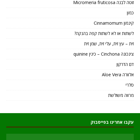
זוטה לבנה Micromeria fruticosa
כמון
קינמון Cinnamomum
לשתות או לא לשתות קפה בהנקה?
זית – עץ זית, עלי זית, שמן זית
צינכונה Cinchona – כינין quinine
דם הדרקון
אלוורה Aloe Vera
סלרי
מרווה משולשת
עקבו אחרינו בפייסבוק